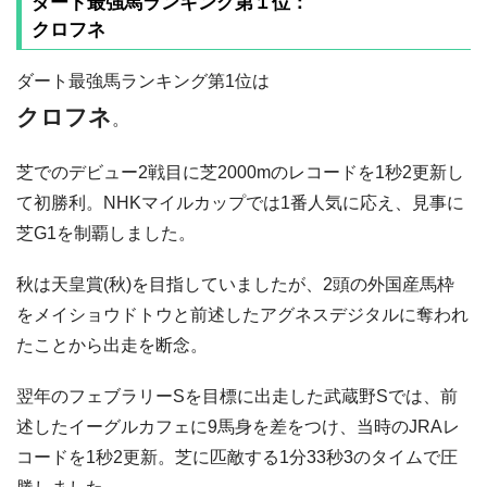
ダート最強馬ランキング第１位：
クロフネ
ダート最強馬ランキング第1位は
クロフネ
。
芝でのデビュー2戦目に芝2000mのレコードを1秒2更新し
て初勝利。NHKマイルカップでは1番人気に応え、見事に
芝G1を制覇しました。
秋は天皇賞(秋)を目指していましたが、2頭の外国産馬枠
をメイショウドトウと前述したアグネスデジタルに奪われ
たことから出走を断念。
翌年のフェブラリーSを目標に出走した武蔵野Sでは、前
述したイーグルカフェに9馬身を差をつけ、当時のJRAレ
コードを1秒2更新。芝に匹敵する1分33秒3のタイムで圧