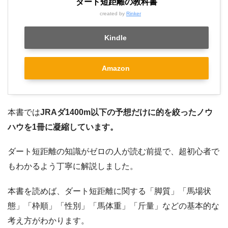
ダート短距離の教科書
created by
Rinker
Kindle
Amazon
本書では
JRAダ1400m以下の予想だけに的を絞ったノウ
ハウを1冊に凝縮しています。
ダート短距離の知識がゼロの人が読む前提で、超初心者で
もわかるよう丁寧に解説しました。
本書を読めば、ダート短距離に関する「脚質」「馬場状
態」「枠順」「性別」「馬体重」「斤量」などの基本的な
考え方がわかります。