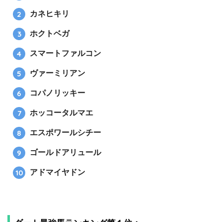
カネヒキリ
ホクトベガ
スマートファルコン
ヴァーミリアン
コパノリッキー
ホッコータルマエ
エスポワールシチー
ゴールドアリュール
アドマイヤドン