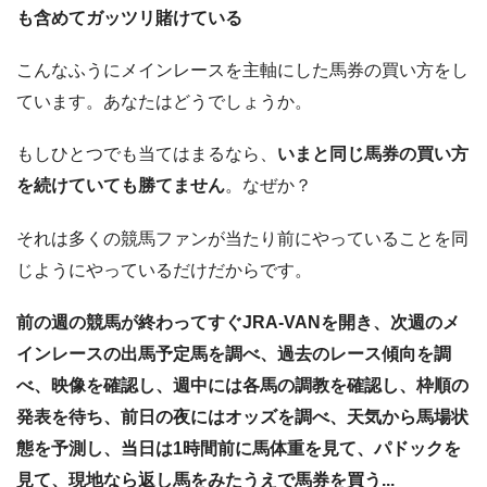
も含めてガッツリ賭けている
こんなふうにメインレースを主軸にした馬券の買い方をし
ています。あなたはどうでしょうか。
もしひとつでも当てはまるなら、
いまと同じ馬券の買い方
を続けていても勝てません
。なぜか？
それは多くの競馬ファンが当たり前にやっていることを同
じようにやっているだけだからです。
前の週の競馬が終わってすぐJRA-VANを開き、次週のメ
インレースの出馬予定馬を調べ、過去のレース傾向を調
べ、映像を確認し、週中には各馬の調教を確認し、枠順の
発表を待ち、前日の夜にはオッズを調べ、天気から馬場状
態を予測し、当日は1時間前に馬体重を見て、パドックを
見て、現地なら返し馬をみたうえで馬券を買う...