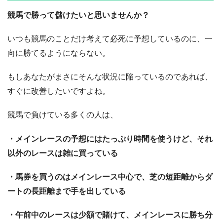
競馬で勝って儲けたいと思いませんか？
いつも競馬のことだけ考えて必死に予想しているのに、一
向に勝てるようにならない。
もしあなたがまさにそんな状況に陥っているのであれば、
すぐに改善したいですよね。
競馬で負けている多くの人は、
・メインレースの予想にはたっぷり時間を使うけど、それ
以外のレースは雑に買っている
・馬券を買うのはメインレース中心で、芝の短距離からダ
ートの長距離まで手を出している
・午前中のレースは少額で賭けて、メインレースに勝ち分