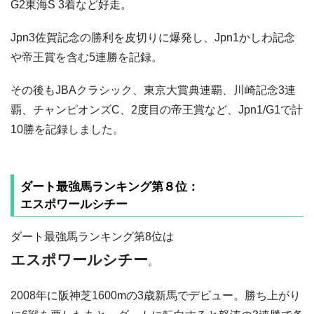
G2東海S 3着など好走。
Jpn3佐賀記念の勝利を皮切りに爆発し、Jpn1かしわ記念
や帝王賞を含む5連勝を記録。
その後もJBAクラシック、東京大賞典連覇、川崎記念3連
覇、チャンピオンズC、2度目の帝王賞など、Jpn1/G1で計
10勝を記録しました。
ダート最強馬ランキング第８位：
エスポワールシチー
ダート最強馬ランキング第8位は
エスポワールシチー
。
2008年に阪神芝1600mの3歳新馬でデビュー。勝ち上がり