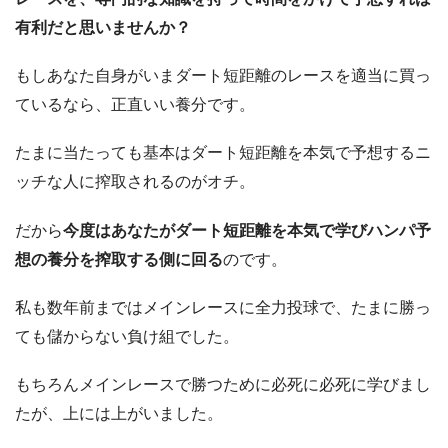
有利だと思いませんか？
もしあなた自身がいまダート短距離のレースを適当に買っ
ているなら、正直いい養分です。
たまに当たっても基本はダート短距離を本気で予想するニ
ッチな人に搾取されるのがオチ。
だから
今度はあなたがダート短距離を本気で学びハンパ予
想の養分を搾取する側に回る
のです。
私も数年前まではメインレースに全力投球で、たまに勝っ
ても儲からない負け組でした。
もちろんメインレースで勝つために必死に必死に学びまし
たが、上には上がいました。