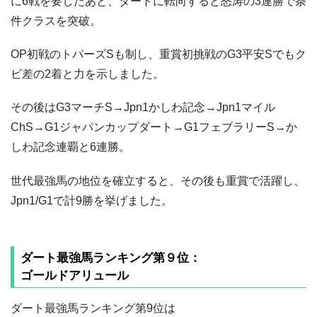
に6戦を要したあと、ダートに転向すると怒涛の3連勝で条
件クラスを突破。
OP初戦のトパーズSも制し、重賞初挑戦のG3平安Sでもク
ビ差の2着と力を示しました。
その後はG3マーチS→Jpn1かしわ記念→Jpn1マイル
ChS→G1ジャパンカップダート→G1フェブラリーS→か
しわ記念連覇と6連勝。
世代最強馬の地位を確立すると、その後も重賞で活躍し、
Jpn1/G1で計9勝を挙げました。
ダート最強馬ランキング第９位：
ゴールドアリュール
ダート最強馬ランキング第9位は