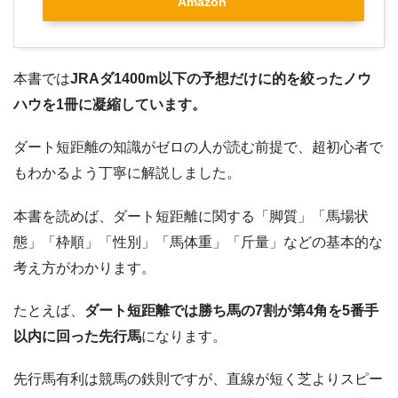
Amazon
本書では
JRAダ1400m以下の予想だけに的を絞ったノウ
ハウを1冊に凝縮しています。
ダート短距離の知識がゼロの人が読む前提で、超初心者で
もわかるよう丁寧に解説しました。
本書を読めば、ダート短距離に関する「脚質」「馬場状
態」「枠順」「性別」「馬体重」「斤量」などの基本的な
考え方がわかります。
たとえば、
ダート短距離では勝ち馬の7割が第4角を5番手
以内に回った先行馬
になります。
先行馬有利は競馬の鉄則ですが、直線が短く芝よりスピー